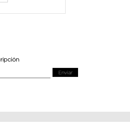
lza tu San Valentín con
s Treats: ¡Postres que
oran!
ripción
Enviar