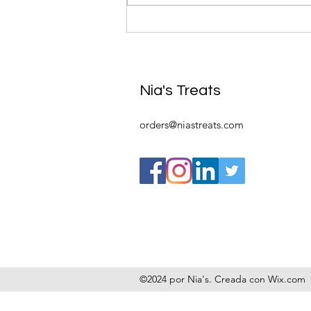
El “Cake” en Cuba: un dulce
con historia
Nia's Treats
orders@niastreats.com
©2024 por Nia's. Creada con Wix.com