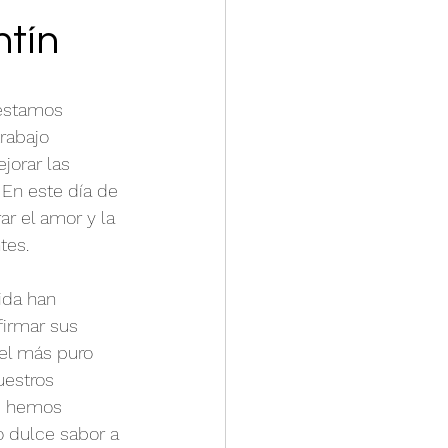
ntín
 estamos 
rabajo 
jorar las 
 En este día de 
r el amor y la 
tes.
ida han 
firmar sus 
el más puro 
estros 
es hemos 
 dulce sabor a 