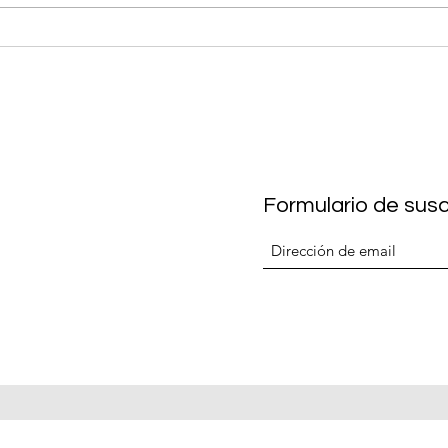
Endulzamos el Día de las
Endu
Madres con Nia´s Treats:
Nia'
¡Postres que enamoran a
enam
mamá!
Formulario de susc