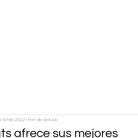
s
14 feb 2022
1 min de lectura
ts afrece sus mejores