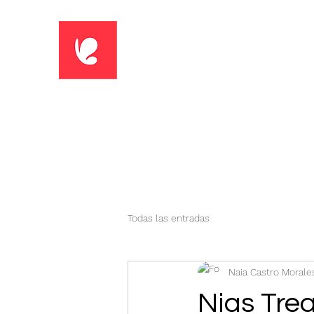
Todas las entradas
Naia Castro Morale
Nias Trea